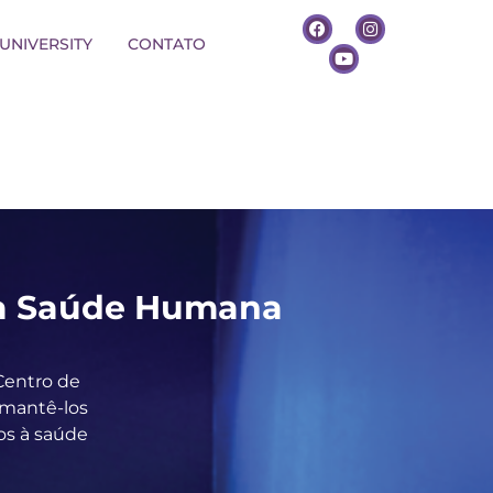
UNIVERSITY
CONTATO
 da Saúde Humana
Centro de
 mantê-los
os à saúde