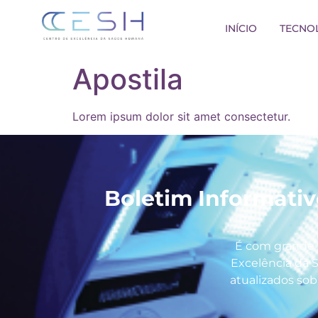
INÍCIO
TECNO
Apostila
Lorem ipsum dolor sit amet consectetur.
Boletim Informati
É com grande 
Excelência da 
atualizados sob