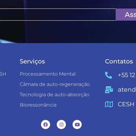
Ass
Serviços
Contatos
ESH
Processamento Mental
+55 12
Câmara de auto-regeneração
aten
Tecnologia de auto-absorção
CESH 
Bioressonância