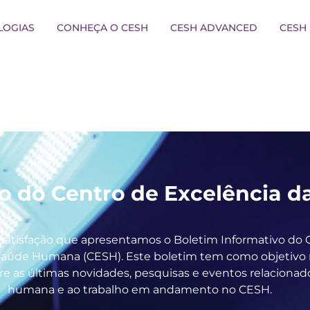
LOGIAS
CONHEÇA O CESH
CESH ADVANCED
CESH 
vo do Centro de Excelência
satisfação que apresentamos o Boletim Informativo do 
Saúde Humana (CESH). Este boletim tem como objetivo
re as últimas novidades, pesquisas e eventos relacionad
humana e ao trabalho em andamento no CESH.