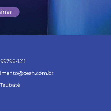
inar
 99798-1211
dimento@cesh.com.br
Taubaté